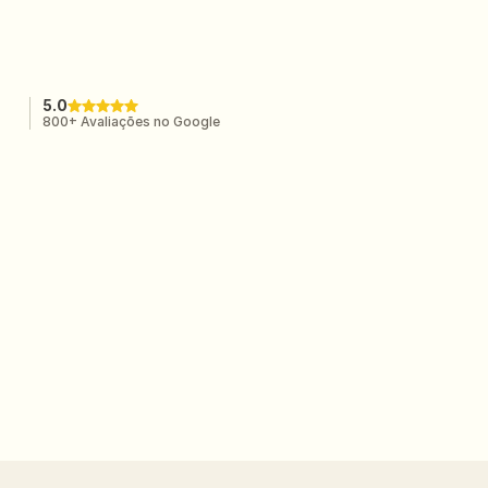
A imersão de eventos
mais adorada em Portugal.
5.0
800+ Avaliações no Google
Rita Leite
★★★★★
Mais uma imersão intensa e cheia de
ferramentas para que possa aplicar no meu
trabalho. Parabéns!