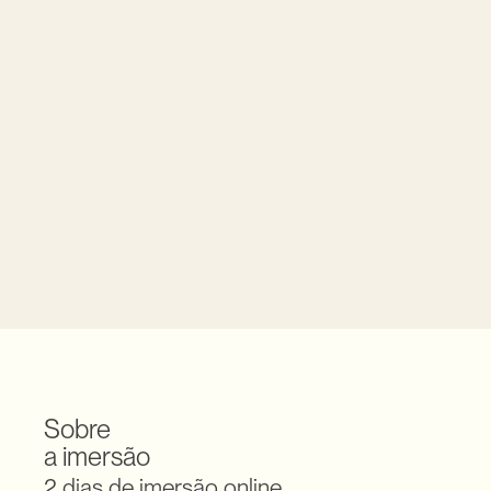
Perda de

foco constante
Perdes o foco daquilo que 
realmente importa porque 
cedes à pressão.
Sobre 
a imersão
2 dias de imersão online.