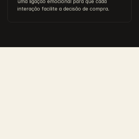
uma ligação emocional para que cada 
interação facilite a decisão de compra.
Falta de 

organização
Falta de planeamento, equipas 
desalinhadas e decisões em 