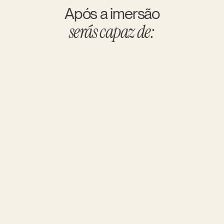
Após a imersão
serás capaz de:
Estruturar melhores eventos
Estruturar eventos com objetivos estratégicos 
para o crescimento do negócio.
Elaborar boas experiências
Criar experiências que encantam e deixam uma 
marca emocional no público.
Desenhar a jornada do participante
Desenhar a jornada do participante, desde o 
primeiro contacto ao pós-evento.