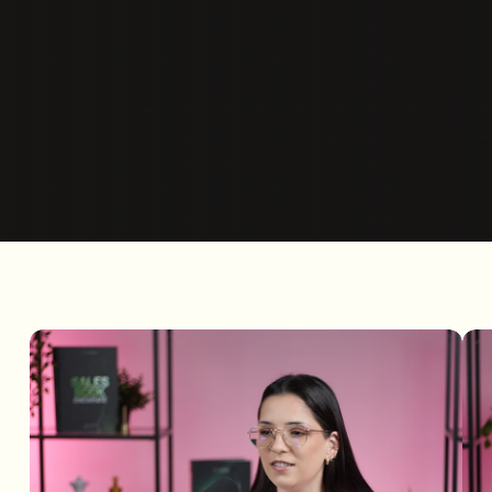
Brevemente
30% VAGAS PREENCHIDAS
2 dias de imersão online para planear e executar 
eventos memoráveis.
Realizar Inscrição