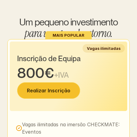
Um pequeno investimento
para um grande retorno.
MAIS POPULAR
Vagas ilimitadas
Inscrição de Equipa
800€
+IVA
Realizar Inscrição
Vagas ilimitadas na imersão CHECKMATE: 
Eventos