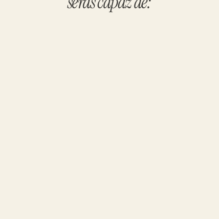
serás capaz de:
Estruturar todo o negócio
Estruturar corretamente a organização 
da tua empresa desde o zero absoluto.
Criar uma cultura forte
Construir uma cultura empresarial forte 
onde toda a gente está alinhada.
Construir uma equipa de alta 
performance
Construir uma equipa de alta 
performance baseada em valores 
sólidos.