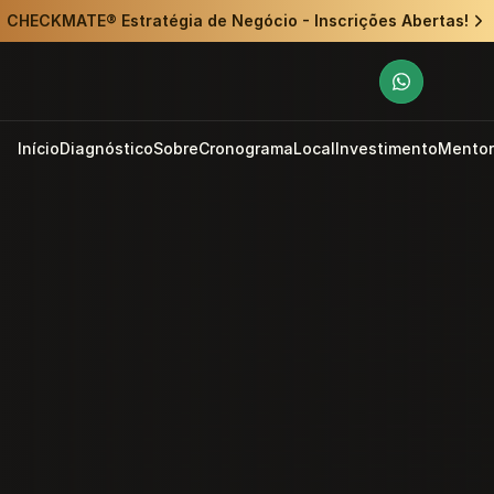
CHECKMATE® Estratégia de Negócio - Inscrições Abertas!
Início
Diagnóstico
Sobre
Cronograma
Local
Investimento
Mentor
Transforma a gestão da tua 
empresa
e liberta-te do operacional.
Hotel Real Oeiras
LISBOA, PORTUGAL
25, 26 e 27
DE NOVEMBRO 
2026