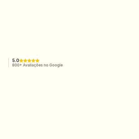
mais adorada em Portugal.
5.0
800+ Avaliações no Google
Andreia Duro
★★★★★
Uma formação muito boa, devia ter feito há
mais tempo . Vai ajudar-me muito no meu
negócio. Obrigada a toda equipa🙏