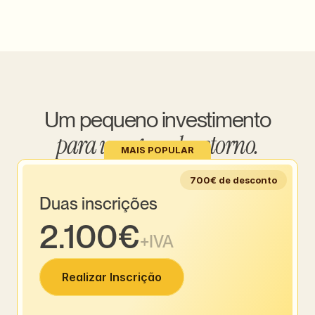
Um pequeno investimento
para um grande retorno.
MAIS POPULAR
700€ de desconto
Duas inscrições
2.100€
+IVA
Realizar Inscrição