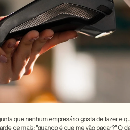
nta que nenhum empresário gosta de fazer e que
 tarde de mais: "quando é que me vão pagar?" O de