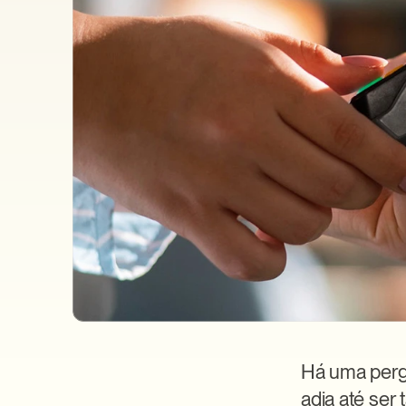
Há uma pergu
adia até ser