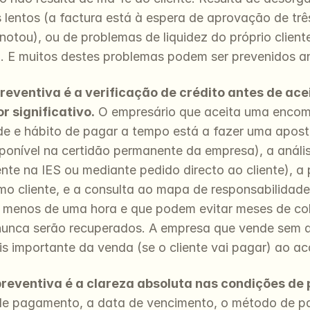
 lentos (a factura está à espera de aprovação de três
tou), ou de problemas de liquidez do próprio cliente
. E muitos destes problemas podem ser prevenidos an
eventiva é a verificação de crédito antes de acei
r significativo.
 O empresário que aceita uma encome
de e hábito de pagar a tempo está a fazer uma aposta
sponível na certidão permanente da empresa), a anál
nte na IES ou mediante pedido directo ao cliente), a p
o cliente, e a consulta ao mapa de responsabilidade
enos de uma hora e que podem evitar meses de cobra
nca serão recuperados. A empresa que vende sem avali
s importante da venda (se o cliente vai pagar) ao ac
eventiva é a clareza absoluta nas condições de 
de pagamento, a data de vencimento, o método de pa