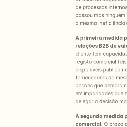
de processos internos
passou mas ninguém no
a mesma ineficiência)
A primeira medida pr
relações B2B de valo
cliente tem capacida
registo comercial (di
disponíveis publicame
fornecedores do mesm
acções que demoram m
em imparidades que nu
delegar a decisão mai
A segunda medida pr
comercial.
 O prazo 