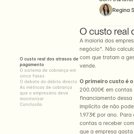
Regina 
O custo real
A maioria dos empres
negócio". Não calcul
com que tratam a ges
O custo real dos atrasos de 
pagamento
vende.
O sistema de cobrança em 
cinco fases
O primeiro custo é 
O debate do débito directo
As métricas de cobrança 
200.000€ em contas a
que o empresário deve 
financiamento dessa p
monitorizar
Conclusão
implícito de não pode
1.973€ por ano. Para
contas a receber com
que a empresa gasta p