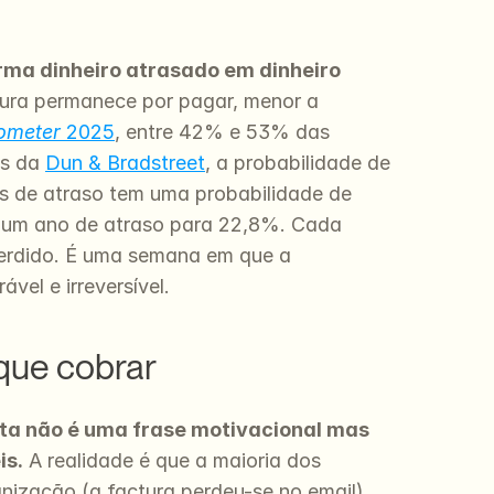
orma dinheiro atrasado em dinheiro 
ra permanece por pagar, menor a 
ometer
 2025
, entre 42% e 53% das 
s da 
Dun & Bradstreet
, a probabilidade de 
 de atraso tem uma probabilidade de 
 um ano de atraso para 22,8%. Cada 
rdido. É uma semana em que a 
vel e irreversível.
 que cobrar
sta não é uma frase motivacional mas 
is.
 A realidade é que a maioria dos 
ização (a factura perdeu-se no email), 