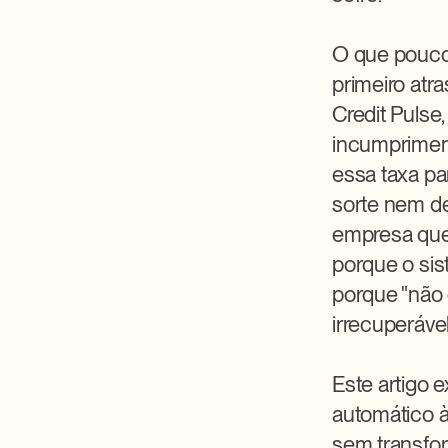
O que pouco
primeiro atr
Credit Pulse
incumpriment
essa taxa pa
sorte nem de
empresa que
porque o sis
porque "não q
irrecuperável.
Este artigo 
automático à 
sem transfor