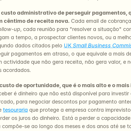
 custo administrativo de perseguir pagamentos, 
 cêntimo de receita nova.
 Cada email de cobranç
ollow-up
, cada reunião para "resolver a situação" c
agam a tempo, a prospectar clientes novos, ou a melho
gundo dados citados pelo 
UK 
Small Business Commi
eguir pagamentos em atraso, o que equivale a mais de
 actividade que não gera receita, não gera valor, e nã
s acordados.
 custo de oportunidade, que é o mais alto e o mais 
eber é dinheiro que não está disponível para investir
cado, para negociar descontos por pagamento antec
e 
tesouraria
 que protege a empresa contra imprevisto
der os juros do dinheiro. Está a perder a capacidade 
a compõe-se ao longo dos meses e dos anos até se tor