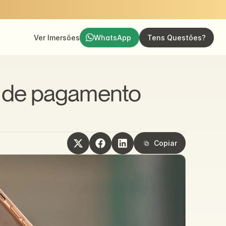
Ver Imersões
WhatsApp
Tens Questões?
 de pagamento 
Copiar
Copiar