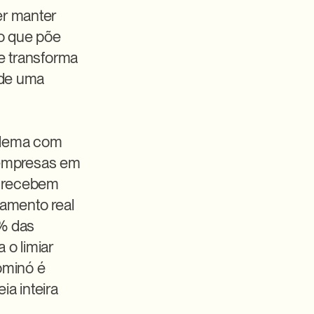
r manter 
o que põe 
e transforma 
de uma 
blema com 
empresas em 
 recebem 
amento real 
% das 
o limiar 
minó é 
a inteira 