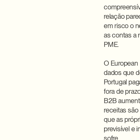
compreensíve
relação pare
em risco o n
as contas a 
PME.

O European 
dados que d
Portugal pa
fora de praz
B2B aumentou
receitas são 
que as própr
previsível e 
sofre.
