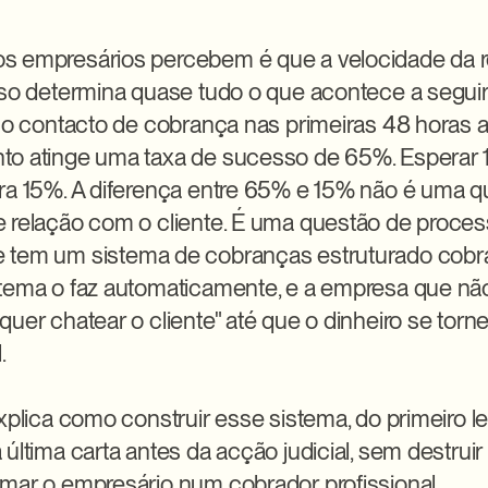
s empresários percebem é que a velocidade da r
aso determina quase tudo o que acontece a seguir
, o contacto de cobrança nas primeiras 48 horas a
o atinge uma taxa de sucesso de 65%. Esperar 14
ra 15%. A diferença entre 65% e 15% não é uma q
 relação com o cliente. É uma questão de process
 tem um sistema de cobranças estruturado cobra 
tema o faz automaticamente, e a empresa que não
uer chatear o cliente" até que o dinheiro se torne


explica como construir esse sistema, do primeiro l
última carta antes da acção judicial, sem destruir 
mar o empresário num cobrador profissional.