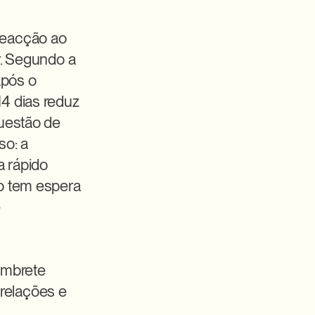
eacção ao 
. Segundo a 
pós o 
 dias reduz 
uestão de 
o: a 
rápido 
 tem espera 
 
embrete 
relações e 