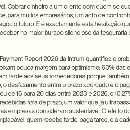
l. Cobrar dinheiro a um cliente com quem se que
ce, para muitos empresários, um acto de confront
egócio futuro. E é exactamente esta hesitação qu
receber no maior buraco silencioso da tesouraria 
Payment Report 2026 da Intrum quantifica o pro
eixam pouca margem para optimismo: 60% das 
gam tarde aos seus fornecedores porque também
o, o desfasamento entre o prazo acordado e o pag
 de 16 para 20 dias entre 2023 e 2026, e 10,27
recebidas fora de prazo, um valor que já ultrapassa 
ias empresas consideram sustentável. O efeito do
implacável: quem recebe tarde, paga tarde, e a cadei