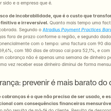
r sido e a empresa que é.
isco de incobrabilidade, que é o custo que transf
initiva e irreversível.
 Quanto mais tempo uma factu
 cobrada. Segundo o 
Atradius 
Payment Practices Bar
as fora de prazo conforme a região, e segundo dado
onencialmente com o tempo: uma factura com 90 dias
9,6%, com 180 dias de atraso cai para 52,1%, e com
m cobrança não é apenas uma semana de dinheiro pe
ma vez receber esse dinheiro diminui de forma mensurá
rança: prevenir é mais barato do
 cobranças é o que não precisa de ser usado, e e
ional com consequências financeiras mensuráve
não resulta de má-fé do cliente. Resulta de desorgan