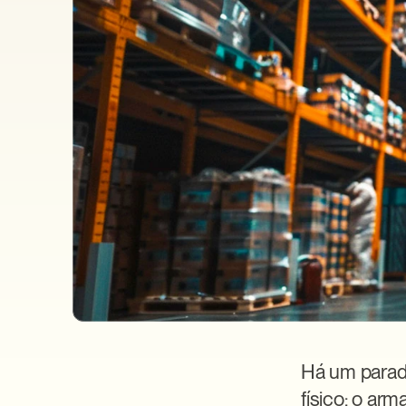
Há um parado
físico: o ar