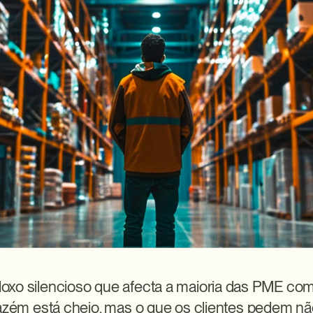
xo silencioso que afecta a maioria das PME com
mazém está cheio, mas o que os clientes pedem não 