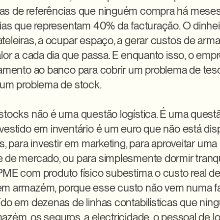
as de referências que ninguém compra há meses e
cias que representam 40% da facturação. O dinheir
teleiras, a ocupar espaço, a gerar custos de arm
lor a cada dia que passa. E enquanto isso, o empre
iamento ao banco para cobrir um problema de tesou
 um problema de stock.

stocks não é uma questão logística. É uma questão
vestido em inventário é um euro que não está disp
s, para investir em marketing, para aproveitar uma 
 de mercado, ou para simplesmente dormir tranquil
PME com produto físico subestima o custo real de
em armazém, porque esse custo não vem numa fac
ído em dezenas de linhas contabilísticas que ning
zém, os seguros, a electricidade, o pessoal de log