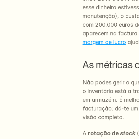
esse dinheiro estives
manutenção), o custo
com 200.000 euros d
aparecem na factura 
margem de lucro
 aju
As métricas 
Não podes gerir o qu
o inventário está a t
em armazém. É melhor
facturação: dá-te um
visão completa.
A 
rotação de 
stock
 (