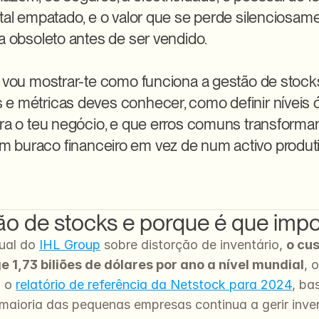
ital empatado, e o valor que se perde silenciosam
a obsoleto antes de ser vendido.

, vou mostrar-te como funciona a gestão de stocks 
e métricas deves conhecer, como definir níveis ó
ara o teu negócio, e que erros comuns transforma
 buraco financeiro em vez de num activo produti
á
ão de stocks e porque é que imp
ual do 
IHL Group
 sobre distorção de inventário, 
e 1,73 biliões de dólares por ano a nível mundial
, 
 o 
relatório de referência da Netstock para 2024
, ba
a maioria das pequenas empresas continua a gerir inv