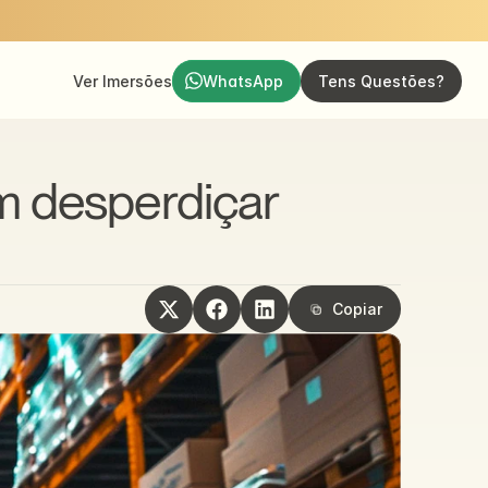
Ver Imersões
WhatsApp
Tens Questões?
m desperdiçar 
Copiar
Copiar