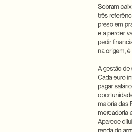
Sobram caix
três referên
preso em pra
e a perder va
pedir financ
na origem, é
A gestão de 
Cada euro in
pagar salário
oportunidade
maioria das 
mercadoria 
Aparece dilu
renda do arma