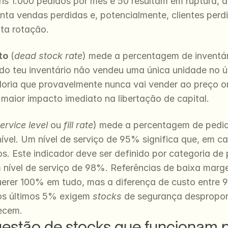
ens 1.000 pedidos por mês e 50 resultam em ruptura, 
nta vendas perdidas e, potencialmente, clientes perd
lta rotação.
to
 (
dead stock rate
) mede a percentagem de inventár
o teu inventário não vendeu uma única unidade no úl
a que provavelmente nunca vai vender ao preço origin
aior impacto imediato na libertação de capital.
ervice level
 ou 
fill rate
) mede a percentagem de pedido
nível. Um nível de serviço de 95% significa que, em c
. Este indicador deve ser definido por categoria de p
m nível de serviço de 98%. Referências de baixa mar
erer 100% em tudo, mas a diferença de custo entre 95
os últimos 5% exigem 
stocks
 de segurança despropor
ecem.
estão de stocks que funcionam