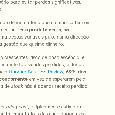
io para evitar perdas significativas. 
a.
tidade de mercadoria que a empresa tem em 
ecutar: 
ter o produto certo, na 
ma destas variáveis puxa numa direcção 
ma gestão que queima dinheiro.
 crescentes, risco de obsolescência, e 
 insatisfeitos, vendas perdidas, e danos 
ela 
Harvard Business Review
, 
69% dos 
concorrente
 em vez de esperarem pela 
a de 
stock
 não é apenas receita perdida. 
carrying cost
, é tipicamente estimado 
 capital empatado (o juro que pagarias se 