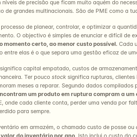
níveis de precisão que ficam muito aquém do necessár
o de grandes multinacionais. São de PME como a tu
o processo de planear, controlar, e optimizar a quan
o. O objectivo é simples de enunciar e difícil de ex
o momento certo, ao menor custo possível.
 Cada u
brio entre elas é o que separa uma gestão eficaz de u
 significa capital empatado, custos de armazenamento
inanceira. Ter pouco 
stock
 significa rupturas, clientes
moram meses a reparar. Segundo dados compilados p
ncontram um produto em ruptura compram a um 
 onde cada cliente conta, perder uma venda por falt
perdido para sempre.
ventário em armazém, o chamado custo de posse ou 
alor do inventário por ano
. Isto inclui o custo do