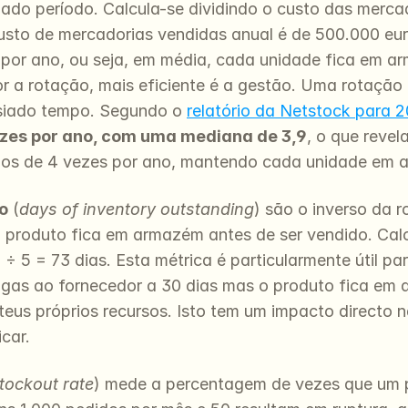
ado período. Calcula-se dividindo o custo das mercad
custo de mercadorias vendidas anual é de 500.000 euro
 por ano, ou seja, em média, cada unidade fica em ar
 a rotação, mais eficiente é a gestão. Uma rotação b
siado tempo. Segundo o 
relatório da Netstock para 
ezes por ano, com uma mediana de 3,9
, o que reve
nos de 4 vezes por ano, mantendo cada unidade em 
o
 (
days of inventory outstanding
) são o inverso da 
 produto fica em armazém antes de ser vendido. Calcu
 ÷ 5 = 73 dias. Esta métrica é particularmente útil
gas ao fornecedor a 30 dias mas o produto fica em a
teus próprios recursos. Isto tem um impacto directo n
icar.
tockout rate
) mede a percentagem de vezes que um pro