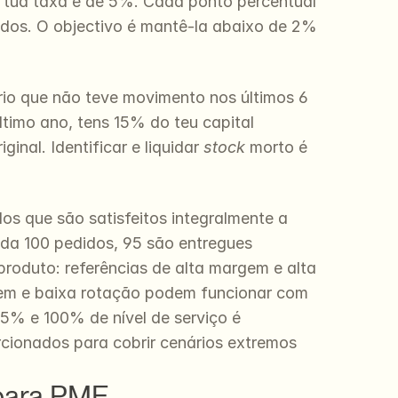
a tua taxa é de 5%. Cada ponto percentual 
idos. O objectivo é mantê-la abaixo de 2% 
io que não teve movimento nos últimos 6 
timo ano, tens 15% do teu capital 
al. Identificar e liquidar 
stock
 morto é 
s que são satisfeitos integralmente a 
ada 100 pedidos, 95 são entregues 
roduto: referências de alta margem e alta 
gem e baixa rotação podem funcionar com 
% e 100% de nível de serviço é 
cionados para cobrir cenários extremos 
 para PME