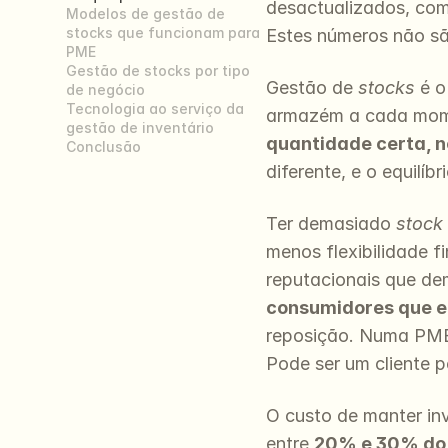
desactualizados, com 
Modelos de gestão de 
stocks que funcionam para 
Estes números não sã
PME
Gestão de stocks por tipo 
Gestão de 
stocks
 é 
de negócio
Tecnologia ao serviço da 
armazém a cada moment
gestão de inventário
quantidade certa, n
Conclusão
diferente, e o equilí
Ter demasiado 
stock
menos flexibilidade f
reputacionais que de
consumidores que e
reposição. Numa PME,
Pode ser um cliente 
O custo de manter in
entre 
20% e 30% do v