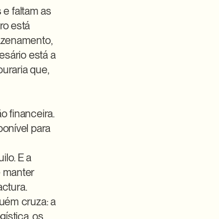
 faltam as 
o está 
azenamento, 
sário está a 
raria que, 
 financeira. 
onível para 
o. E a 
 manter 
tura. 
uém cruza: a 
ística, os 