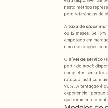
está disponível. Se t
nesta métrica represe
para referências de a
A 
taxa de 
stock
 mor
ou 12 meses. Se 15% d
empatado em mercadori
uma das acções com m
O 
nível de serviço
 (
s
partir do 
stock
 dispo
completos sem atrasos
rotação justificam u
90%. A tentação é qu
exponencial, porque 
que raramente acont
Modelos de g