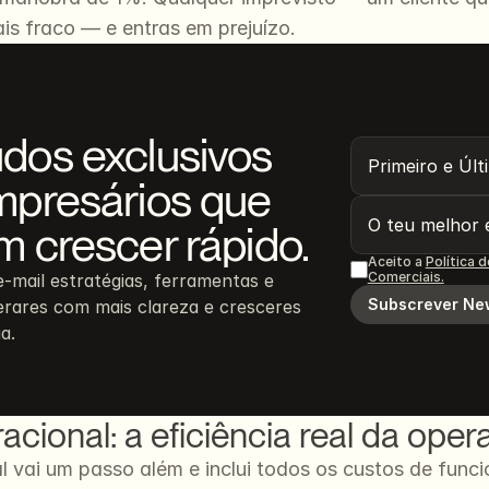
s fraco — e entras em prejuízo.
dos exclusivos 
mpresários que 
m crescer rápido.
Aceito a 
Política 
Comerciais.
Recebe no teu e-mail estratégias, ferramentas e 
Subscrever Ne
derares com mais clareza e cresceres 
a.
cional: a eficiência real da ope
 vai um passo além e inclui todos os custos de func