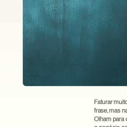
Faturar muit
frase, mas n
Olham para 