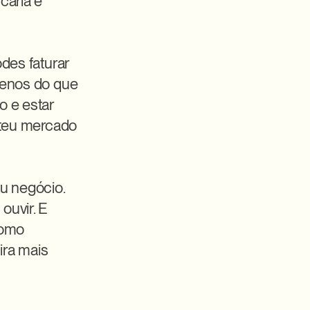
ária e 
des faturar 
enos do que 
 e estar 
 teu mercado 
u negócio. 
uvir. E 
como 
ra mais 