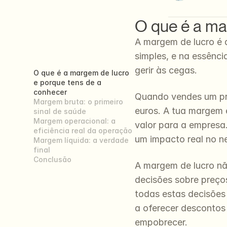
O que é a ma
A margem de lucro é 
simples, e na essênci
gerir às cegas.
O que é a margem de lucro 
e porque tens de a 
conhecer
Quando vendes um pro
Margem bruta: o primeiro 
euros. A tua margem 
sinal de saúde
Margem operacional: a 
valor para a empresa
eficiência real da operação
um impacto real no n
Margem líquida: a verdade 
final
Conclusão
A margem de lucro nã
decisões sobre preço
todas estas decisões 
a oferecer descontos 
empobrecer.