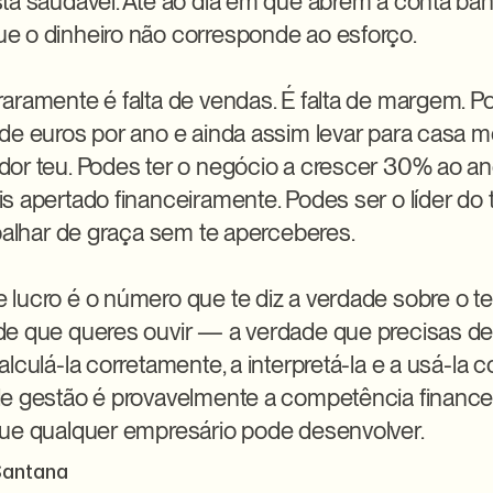
tá saudável. Até ao dia em que abrem a conta banc
 o dinheiro não corresponde ao esforço.

aramente é falta de vendas. É falta de margem. Po
de euros por ano e ainda assim levar para casa m
or teu. Podes ter o negócio a crescer 30% ao ano
s apertado financeiramente. Podes ser o líder do
abalhar de graça sem te aperceberes.

lucro é o número que te diz a verdade sobre o te
e que queres ouvir — a verdade que precisas de o
lculá-la corretamente, a interpretá-la e a usá-la 
e gestão é provavelmente a competência financei
ue qualquer empresário pode desenvolver.
Santana