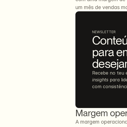
um mês de vendas mai
NEWSLETTER
Conteú
para e
deseja
insights
 para li
com consistênci
Margem opera
A margem operacional