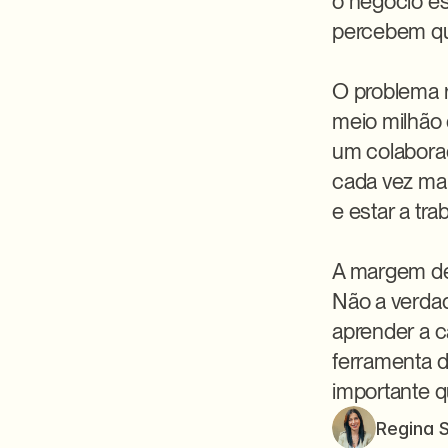
o negócio es
percebem que
O problema r
meio milhão 
um colaborad
cada vez mai
e estar a tr
A margem de 
Não a verdad
aprender a ca
ferramenta d
importante q
Regina 