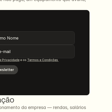
de Privacidade
 e os 
Termos e Condições 
wsletter
ração
ionamento da empresa — rendas, salários 