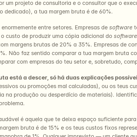
r um projeto de consultoria e o consultor que o execu
o dedicado), a tua margem bruta é de 60%.
 enormemente entre setores. Empresas de 
software
 
 custo de produzir uma cópia adicional do 
software
com margens brutas de 20% a 35%. Empresas de cons
%. Não faz sentido comparar a tua margem bruta co
mparar com empresas do teu setor e, sobretudo, com
ta está a descer, só há duas explicações possívei
essivos ou promoções mal calculadas), ou os teus cust
cia na produção ou desperdício de materiais). Identific
 problema.
ável é aquela que te deixa espaço suficiente para co
 margem bruta é de 15% e os teus custos fixos represe
anobra de 1%. Qualquer imprevisto — um cliente que