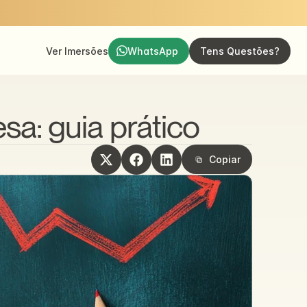
Ver Imersões
WhatsApp
Tens Questões?
a: guia prático
Copiar
Copiar