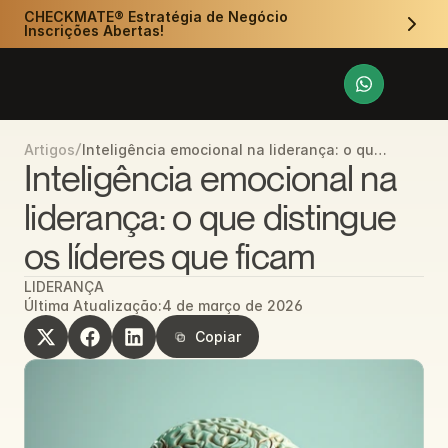
CHECKMATE® Estratégia de Negócio 
Inscrições Abertas!
/
Inteligência emocional na liderança: o que
Artigos
distingue os líderes que ficam
Inteligência emocional na 
liderança: o que distingue 
os líderes que ficam
LIDERANÇA
Última Atualização:
4 de março de 2026
Copiar
Copiar