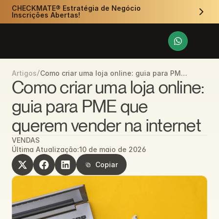
CHECKMATE® Estratégia de Negócio 
Inscrições Abertas!
/
Como criar uma loja online: guia para PME
Artigos
que querem vender na internet
Como criar uma loja online: 
guia para PME que 
querem vender na internet
VENDAS
Última Atualização:
10 de maio de 2026
Copiar
Copiar