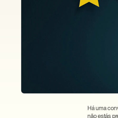
Há uma conve
não estás pr