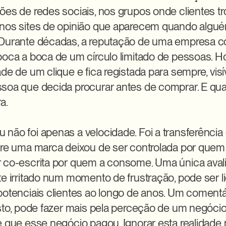
ões de redes sociais, nos grupos onde clientes t
 nos sites de opinião que aparecem quando algué
Durante décadas, a reputação de uma empresa co
boca a boca de um círculo limitado de pessoas. Ho
de de um clique e fica registada para sempre, visív
soa que decida procurar antes de comprar. E qua
.

não foi apenas a velocidade. Foi a transferência d
bre uma marca deixou de ser controlada por quem a
 co-escrita por quem a consome. Uma única avalia
te irritado num momento de frustração, pode ser li
otenciais clientes ao longo de anos. Um comentário
usto, pode fazer mais pela perceção de um negócio
e que esse negócio pagou. Ignorar esta realidade n