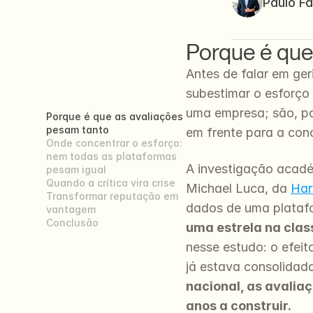
Paulo Fa
Porque é que
Antes de falar em ger
subestimar o esforço 
uma empresa; são, par
Porque é que as avaliações 
pesam tanto
em frente para a conc
Onde concentrar o esforço: 
nem todas as plataformas 
A investigação acadé
pesam igual
Quando a crítica vira crise
Michael Luca, da 
Har
Transformar reputação em 
dados de uma platafor
vantagem
Conclusão
uma estrela na cla
nesse estudo: o efei
já estava consolidada
nacional, as avalia
anos a construir.