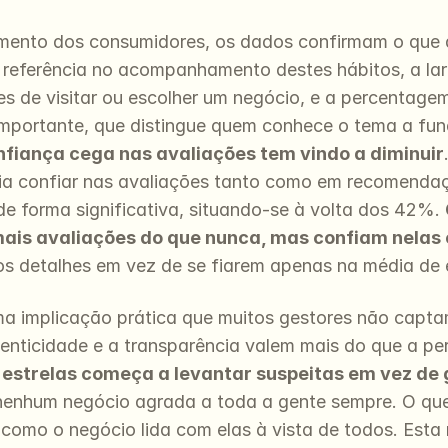
nto dos consumidores, os dados confirmam o que a 
, referência no acompanhamento destes hábitos, a lar
es de visitar ou escolher um negócio, e a percentage
mportante, que distingue quem conhece o tema a fun
nfiança cega nas avaliações tem vindo a diminuir
zia confiar nas avaliações tanto como em recomendaçõ
e forma significativa, situando-se à volta dos 42%. 
mais avaliações do que nunca, mas confiam nelas c
os detalhes em vez de se fiarem apenas na média de e
a implicação prática que muitos gestores não capta
enticidade e a transparência valem mais do que a per
 estrelas começa a levantar suspeitas em vez de
nenhum negócio agrada a toda a gente sempre. O que c
ma como o negócio lida com elas à vista de todos. Es