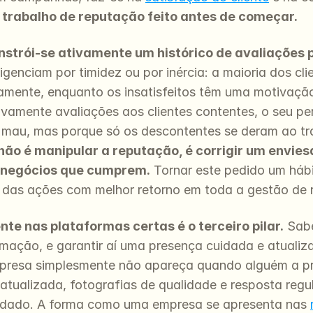
trabalho de reputação feito antes de começar.
nstrói-se ativamente um histórico de avaliações p
genciam por timidez ou por inércia: a maioria dos cli
mente, enquanto os insatisfeitos têm uma motivação 
vamente avaliações aos clientes contentes, o seu per
a mau, mas porque só os descontentes se deram ao tra
 não é manipular a reputação, é corrigir um envies
s negócios que cumprem.
 Tornar este pedido um háb
 é das ações com melhor retorno em toda a gestão de
te nas plataformas certas é o terceiro pilar.
 Sab
mação, e garantir aí uma presença cuidada e atualiza
mpresa simplesmente não apareça quando alguém a pr
atualizada, fotografias de qualidade e resposta regu
uidado. A forma como uma empresa se apresenta nas 