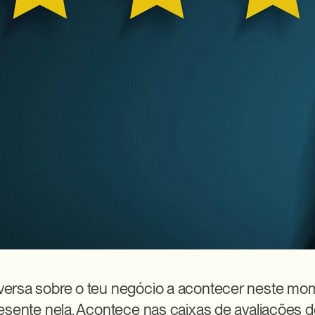
rsa sobre o teu negócio a acontecer neste mome
esente nela. Acontece nas caixas de avaliações d