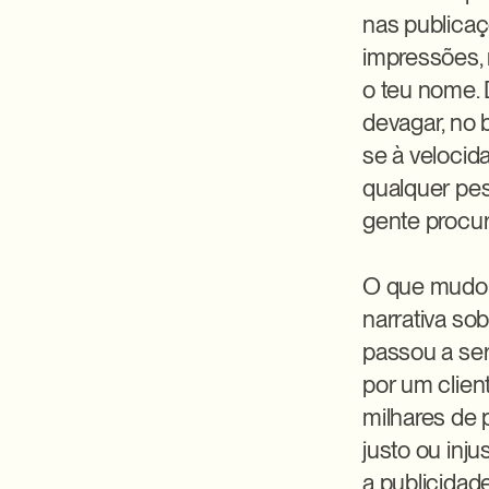
nas publicaç
impressões,
o teu nome. 
devagar, no 
se à velocida
qualquer pes
gente procura
O que mudou 
narrativa so
passou a ser
por um clien
milhares de p
justo ou inj
a publicidad