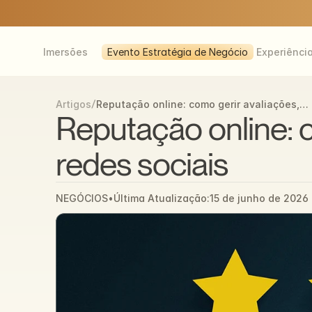
Imersões
Evento Estratégia de Negócio
Experiênci
/
Reputação online: como gerir avaliações,
Artigos
críticas e crises nas redes sociais
Reputação online: co
redes sociais
NEGÓCIOS
•
Última Atualização:
15 de junho de 2026