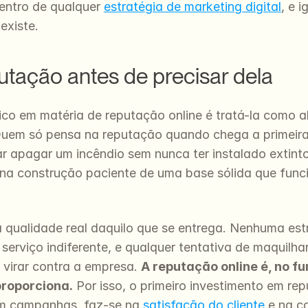
entro de qualquer 
estratégia de marketing digital
, e 
existe.
utação antes de precisar dela
gico em matéria de reputação online é tratá-la como 
uem só pensa na reputação quando chega a primeira cr
 apagar um incêndio sem nunca ter instalado extintor
 na construção paciente de uma base sólida que fun
a qualidade real daquilo que se entrega. Nenhuma est
erviço indiferente, e qualquer tentativa de maquilh
virar contra a empresa. 
A reputação online é, no fu
proporciona.
 Por isso, o primeiro investimento em re
m campanhas, faz-se na 
satisfação do cliente
 e na c