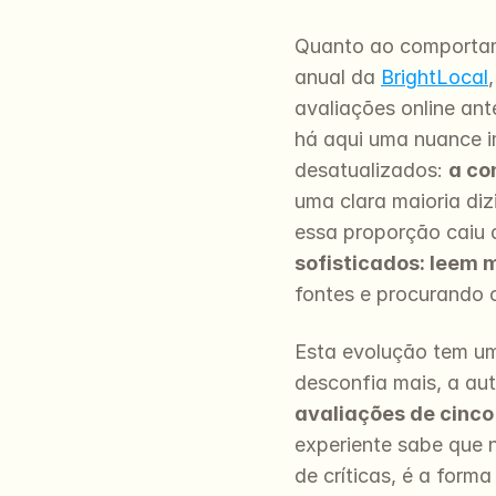
Quanto ao comportame
anual da 
BrightLocal
avaliações online ant
há aqui uma nuance i
desatualizados: 
a co
uma clara maioria di
essa proporção caiu d
sofisticados: leem 
fontes e procurando 
Esta evolução tem um
desconfia mais, a aut
avaliações de cinco
experiente sabe que 
de críticas, é a for