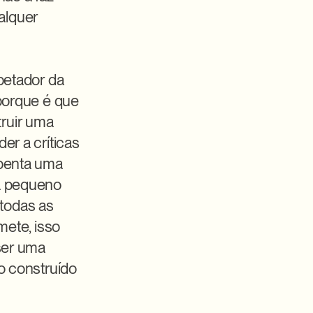
lquer 
petador da 
porque é que 
ruir uma 
r a críticas 
benta uma 
a pequeno 
odas as 
ete, isso 
ser uma 
o construído 