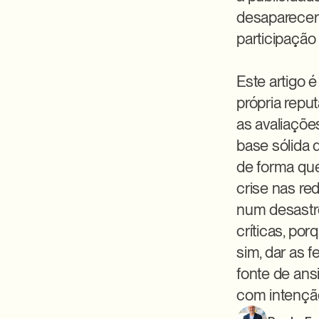
desaparecer;
participação
Este artigo 
própria repu
as avaliaçõe
base sólida 
de forma que
crise nas re
num desastr
críticas, por
sim, dar as 
fonte de ans
com intençã