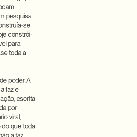
rocam 
m pesquisa 
nstruía-se 
je constrói-
el para 
se toda a 
e poder. A 
 faz e 
ção, escrita 
da por 
 viral, 
 do que toda 
ão a faz 