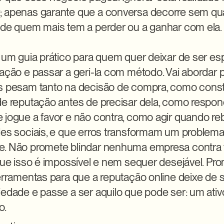
 apenas garante que a conversa decorre sem qua
 de quem mais tem a perder ou a ganhar com ela.

é um guia prático para quem quer deixar de ser es
tação e passar a geri-la com método. Vai abordar 
s pesam tanto na decisão de compra, como const
de reputação antes de precisar dela, como responde
 jogue a favor e não contra, como agir quando re
des sociais, e que erros transformam um problem
e. Não promete blindar nenhuma empresa contra t
que isso é impossível e nem sequer desejável. Prom
ferramentas para que a reputação online deixe de 
iedade e passe a ser aquilo que pode ser: um ativ
o.