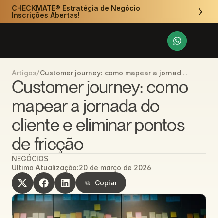
CHECKMATE® Estratégia de Negócio 
Inscrições Abertas!
/
Customer journey: como mapear a jornada
Artigos
do cliente e eliminar pontos de fricção
Customer journey: como 
mapear a jornada do 
cliente e eliminar pontos 
de fricção
NEGÓCIOS
Última Atualização:
20 de março de 2026
Copiar
Copiar