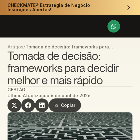
CHECKMATE® Estratégia de Negócio 
Inscrições Abertas!
/
Tomada de decisão: frameworks para
Artigos
decidir melhor e mais rápido
Tomada de decisão: 
frameworks para decidir 
melhor e mais rápido
GESTÃO
Última Atualização:
6 de abril de 2026
Copiar
Copiar