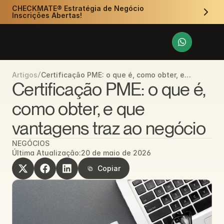
CHECKMATE® Estratégia de Negócio 
Inscrições Abertas!
/
Certificação PME: o que é, como obter, e
Artigos
que vantagens traz ao negócio
Certificação PME: o que é, 
como obter, e que 
vantagens traz ao negócio
NEGÓCIOS
Última Atualização:
20 de maio de 2026
Copiar
Copiar