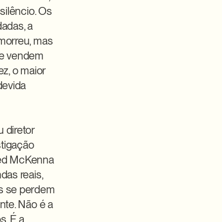
ilêncio. Os 
adas, a 
morreu, mas 
e vendem 
, o maior 
evida 
diretor 
tigação 
Ted McKenna 
as reais, 
s se perdem 
te. Não é a 
. É a 