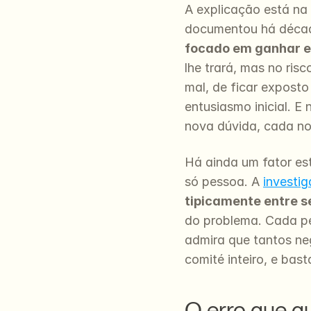
A explicação está na
documentou há décad
focado em ganhar e
lhe trará, mas no ris
mal, de ficar exposto
entusiasmo inicial. 
nova dúvida, cada no
Há ainda um fator es
só pessoa. A 
investi
tipicamente entre s
do problema. Cada pe
admira que tantos ne
comité inteiro, e bas
O erro que q