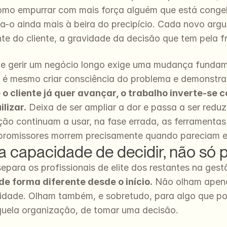
 como empurrar com mais força alguém que está congel
ta-o ainda mais à beira do precipício. Cada novo arg
nte do cliente, a gravidade da decisão que tem pela fr
ue gerir um negócio longo exige uma mudança fundame
 é mesmo criar consciência do problema e demonstrar 
 cliente já quer avançar, o trabalho inverte-se 
lizar.
 Deixa de ser ampliar a dor e passa a ser redu
ão continuam a usar, na fase errada, as ferramentas ce
promissores morrem precisamente quando pareciam es
la capacidade de decidir, não só
epara os profissionais de elite dos restantes na gest
de forma diferente desde o início.
 Não olham apena
idade. Olham também, e sobretudo, para algo que po
aquela organização, de tomar uma decisão.