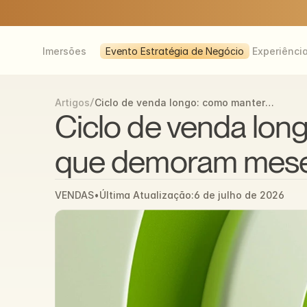
Imersões
Evento Estratégia de Negócio
Experiênci
/
Ciclo de venda longo: como manter
Artigos
momentum em negócios que demoram
Ciclo de venda lo
meses
que demoram mes
VENDAS
•
Última Atualização:
6 de julho de 2026