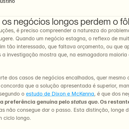
ustino
 os negócios longos perdem o fô
uções, é preciso compreender a natureza do problema
ugere. Quando um negócio estagna, o reflexo de muito
sim tão interessado, que faltava orçamento, ou que a
 a investigação mostra que, na esmagadora maioria da
parte dos casos de negócios encalhados, quer mesmo 
a, concorda que a solução apresentada é superior, m
 segundo o 
estudo de Dixon e McKenna
, é que dos ne
 preferência genuína pelo 
status quo
. Os restan
mas não consegue dar o passo. Esta distinção, longe 
 ciclo longo.