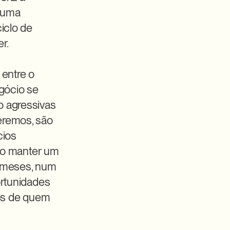
 uma 
clo de 
.

entre o 
gócio se 
 agressivas 
remos, são 
ios 
mo manter um 
 meses, num 
rtunidades 
os de quem 