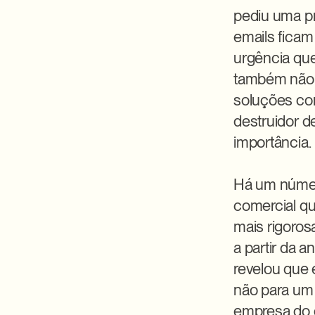
pediu uma pro
emails ficam
urgência que
também não 
soluções com
destruidor d
importância.

Há um número
comercial qu
mais rigoros
a partir da 
revelou que 
não para um 
empresa do o