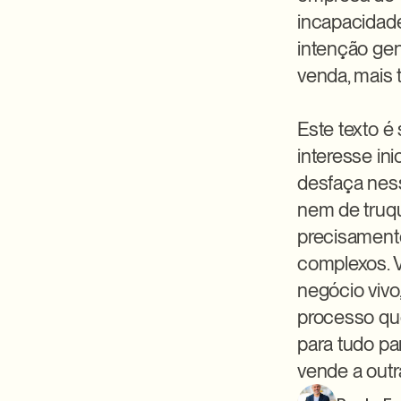
incapacidade
intenção gen
venda, mais 
Este texto é
interesse ini
desfaça ness
nem de truqu
precisament
complexos. V
negócio vivo
processo que
para tudo pa
vende a out