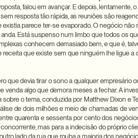
posta, falou em avançar. E depois, lentamente, o s
 sem resposta tão rápida, as reuniões são reagend
 existia parece ter-se evaporado. O negócio não 
anda. Está suspenso num limbo que todos os qu
plexas conhecem demasiado bem, e que é, talvez
e receita que existe sem que ninguém lhe ligue a d
 que devia tirar o sono a qualquer empresário ou 
e venda algo que demora meses a fechar. A inves
a sobre o tema, conduzida por Matthew Dixon e 
análise de dois milhões e meio de chamadas de vend
entre quarenta e sessenta por cento dos negócio
concorrente, mas para a indecisão do próprio clien
utro lado da rua que rouba a maioria dos negócios