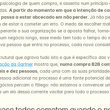
 psicologia de quem compra, e assenta num princípio
as. 
A partir do momento em que a intenção de com
 passa a estar obcecado em não perder.
 Já não pe
co de estar a cometer um erro. O medo de escolher mal,
 perante a sua organização se a aposta falhar, torna
E num negócio longo, esse medo tem todo o tempo do 
va pessoa que entra no processo, cada nova conside
trutural que agrava tudo isto e que é específico das
gação da Gartner
 mostra que, 
numa compra B2B compl
eis e dez pessoas
, cada uma com as suas prioridades,
ssoa adicional no processo é uma fonte potencial de 
gócios percam o fôlego: não estamos a convencer um c
ta um elo dessa corrente vacilar para todo o processo 
uase todos cometem quando o n