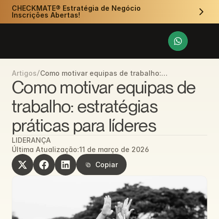
CHECKMATE® Estratégia de Negócio 
Inscrições Abertas!
/
Como motivar equipas de trabalho:
Artigos
estratégias práticas para líderes
Como motivar equipas de 
trabalho: estratégias 
práticas para líderes
LIDERANÇA
Última Atualização:
11 de março de 2026
Copiar
Copiar