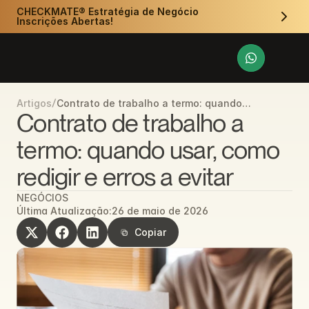
CHECKMATE® Estratégia de Negócio 
Inscrições Abertas!
/
Contrato de trabalho a termo: quando
Artigos
usar, como redigir e erros a evitar
Contrato de trabalho a 
termo: quando usar, como 
redigir e erros a evitar
NEGÓCIOS
Última Atualização:
26 de maio de 2026
Copiar
Copiar