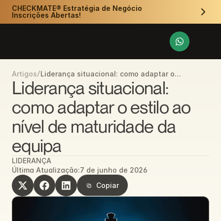
CHECKMATE® Estratégia de Negócio 
Inscrições Abertas!
/
Liderança situacional: como adaptar o
Artigos
estilo ao nível de maturidade da equipa
Liderança situacional: 
como adaptar o estilo ao 
nível de maturidade da 
equipa
LIDERANÇA
Última Atualização:
7 de junho de 2026
Copiar
Copiar